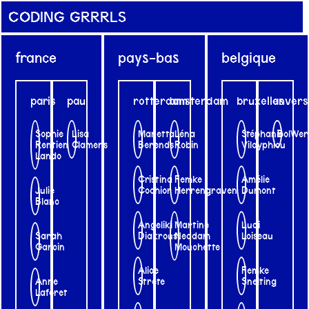
CODING GRRRLS
france
pays-bas
belgique
paris
pau
rotterdam
amsterdam
bruxelles
anvers
Sophie
Lisa
Manetta
Léna
Stéphanie
BolWer
Rentien
Clamens
Berends
Robin
Vilayphiou
Lando
Cristina
Femke
Amélie
Julie
Cochior
Herrengraven
Dumont
Blanc
Angeliki
Martine
Ludi
Sarah
Diakrousi
Neddam
Loiseau
Garcin
Mouchette
Alice
Femke
Anne
Strete
Snelting
Laforet