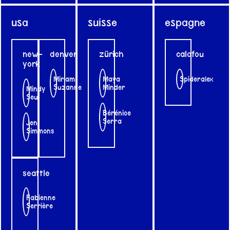
usa
suisse
espagne
new-
denver
zürich
calafou
york
Miriam
Maya
Spideralex
Suzanne
Minder
Mindy
Seu
Bérénice
Serra
Jen
Simmons
seattle
Fabienne
Serrière